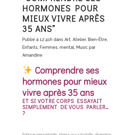
HORMONES POUR
MIEUX VIVRE APRÈS
35 ANS”
Publié à 12:41h
dans
Art
,
Atelier
,
Bien-Être
,
Enfants
,
Femmes
,
mental
,
Music
par
Amandine
Comprendre ses
hormones pour mieux
vivre après 35 ans
ET SI VOTRE CORPS ESSAYAIT
SIMPLEMENT DE VOUS PARLER…
?
Fatigue persistante, stress qui s’installe, digestion