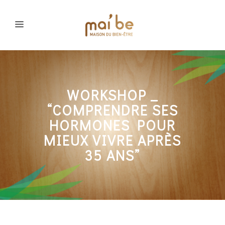
WORKSHOP _
“COMPRENDRE SES
HORMONES POUR
MIEUX VIVRE APRÈS
35 ANS”