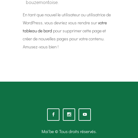
bouzemontoise.
En tant que nouvel·le utilisateur ou utilisatrice de
WordPress, vous devriez vous rendre sur
votre
tableau de bord
pour supprimer cette page et
créer de nouvelles pages pour votre contenu.
Amusez-vous bien !
Mai'be © Tous droits réservés.