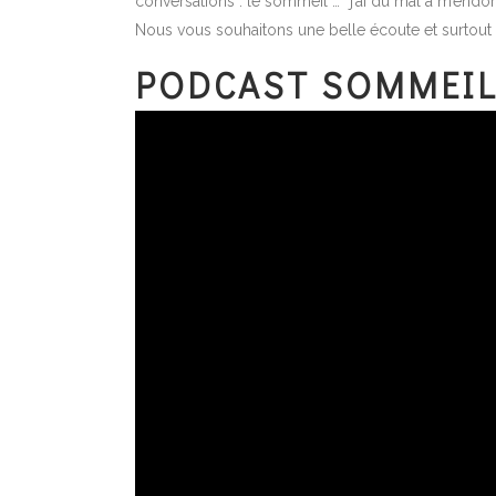
conversations : le sommeil … “j’ai du mal à m’endorm
Nous vous souhaitons une belle écoute et surtout
PODCAST SOMMEI