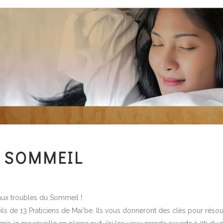
 SOMMEIL
aux troubles du Sommeil !
s de 13 Praticiens de Mai’be. Ils vous donneront des clés pour résou