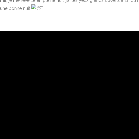
ir, je me réveille en pleine nuit, j’ai les yeux grands ouverts à 2h du m
 une bonne nuit
L