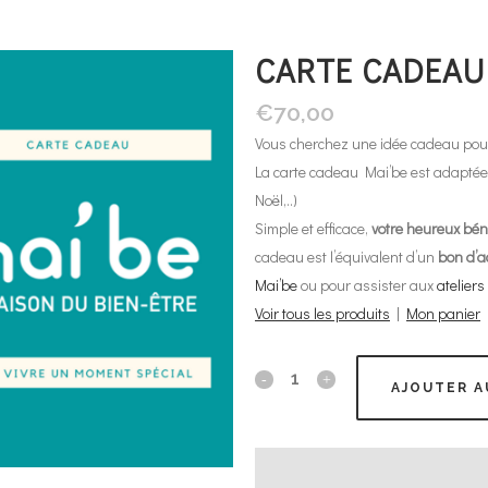
CARTE CADEAU
€
70,00
Vous cherchez une idée cadeau po
La carte cadeau Mai’be est adaptée 
Noël,..)
Simple et efficace,
votre heureux béné
cadeau est l’équivalent d’un
bon d’a
Mai’be
ou pour assister aux
atelier
Voir tous les produits
|
Mon panier
AJOUTER A