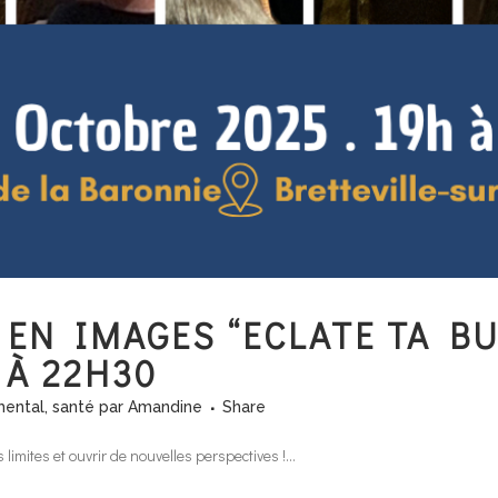
EN IMAGES “ECLATE TA BUL
 À 22H30
ental
,
santé
par
Amandine
Share
imites et ouvrir de nouvelles perspectives !...