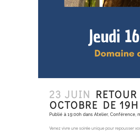
23 JUIN
RETOUR 
OCTOBRE DE 19H
Publié à 19:00h
dans
Atelier
,
Conférence
,
m
Venez vivre une soirée unique pour repousser vos l